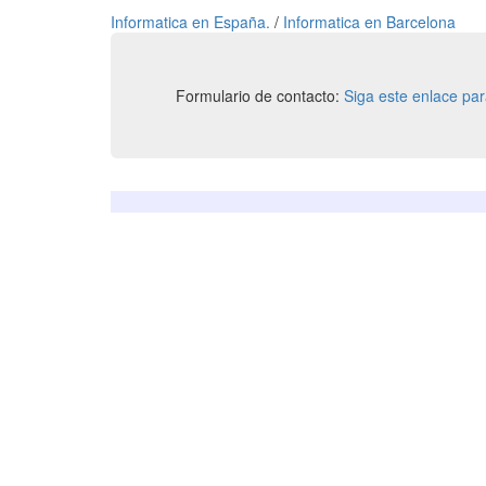
Informatica en España.
/
Informatica en Barcelona
Formulario de contacto:
Siga este enlace pa