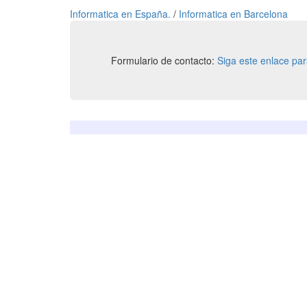
Informatica en España.
/
Informatica en Barcelona
Formulario de contacto:
Siga este enlace pa