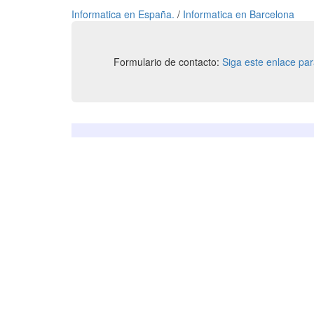
Informatica en España.
/
Informatica en Barcelona
Formulario de contacto:
Siga este enlace pa