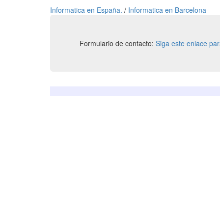
Informatica en España.
/
Informatica en Barcelona
Formulario de contacto:
Siga este enlace pa