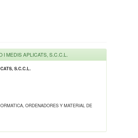
O I MEDIS APLICATS, S.C.C.L.
ATS, S.C.C.L.
FORMATICA, ORDENADORES Y MATERIAL DE